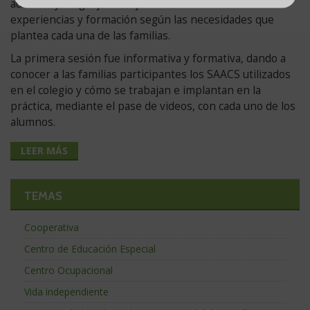
audición y lenguaje. El objetivo es intercambiar
experiencias y formación según las necesidades que
plantea cada una de las familias.
La primera sesión fue informativa y formativa, dando a
conocer a las familias participantes los SAACS utilizados
en el colegio y cómo se trabajan e implantan en la
práctica, mediante el pase de videos, con cada uno de los
alumnos.
LEER MÁS
TEMAS
Cooperativa
Centro de Educación Especial
Centro Ocupacional
Vida independiente