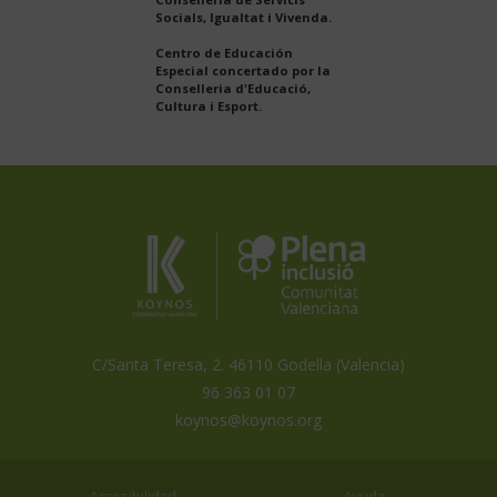
Socials, Igualtat i Vivenda.
Centro de Educación
Especial concertado por la
Conselleria d'Educació,
Cultura i Esport.
Koynos
Plena
Inclusión
Coopertiva
Comunidad
Valenciana
Valenciana
es
miembro
de
C/Santa Teresa, 2. 46110 Godella (Valencia)
96 363 01 07
koynos@koynos.org
Accesibilidad
Ayuda