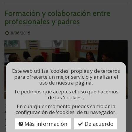
Formación y colaboración entre
profesionales y padres
Publicado
8/06/2015
el
día
Este web utiliza 'cookies' propias y de terceros
para ofrecerte un mejor servicio y analizar el
uso de nuestra página.
Te pedimos que aceptes el uso que hacemos
de las 'cookies'.
En cualquier momento puedes cambiar la
Durante este curso y a petición de las familias se ha
configuración de 'cookies' de tu navegador.
formado a un grupo de trabajo con las familias cuyos
hijos utilizan Sistemas Alternativos y Aumentativos de
Más información
De acuerdo
Comunicación (SAACS) coordinado por las profesoras de