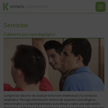
Koynos
Ir
Ir
Ir
al
a
a
Most
Cooperativa
contenido
la
la
u
Valenciana
navegación
portada
ocult
nave
Centro
Servicios
de
Gabinete psicopedagógico
Educación
Especial:
Cumple las labores de evaluar la función intelectual y la conducta
adaptativa. Recoge información acerca de aspectos psicológicos,
emocionales y comportamentales para llevar a cabo una valoración
diagnóstica individual. Está coordinado con los monitores de comedor