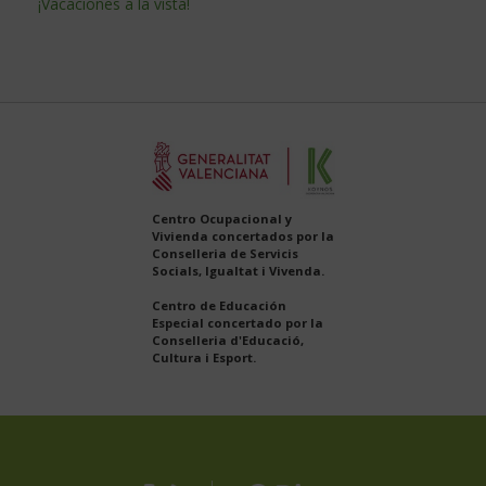
¡Vacaciones a la vista!
Centro Ocupacional y
Vivienda concertados por la
Conselleria de Servicis
Socials, Igualtat i Vivenda.
Centro de Educación
Especial concertado por la
Conselleria d'Educació,
Cultura i Esport.
Koynos
Plena