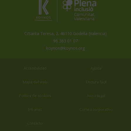
Inclusión
Coopertiva
Comunidad
Valenciana
Valenciana
es
miembro
de
C/Santa Teresa, 2. 46110 Godella (Valencia)
96 363 01 07
koynos@koynos.org
Accesibilidad
Ayuda
Mapa del web
Lectura fácil
Política de cookies
Aviso legal
Intranet
Correo corporativo
Contacto