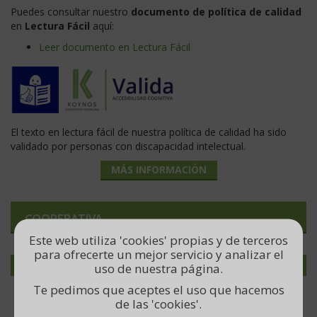
Puedes consultar nuestro
documento de política de calidad
en
Lectura Fácil
aquí:
Leer documento en Lectura Fácil
El texto en lectura fácil de nuestra política de calidad ha sido
validado por personas con discapacidad intelectual.
MÁS INFORMACIÓN
COOPERATIVA
Este web utiliza 'cookies' propias y de terceros
Sobre nosotros
para ofrecerte un mejor servicio y analizar el
Gestión de calidad
uso de nuestra página.
Consejo Rector
Te pedimos que aceptes el uso que hacemos
de las 'cookies'.
Administración y servicios