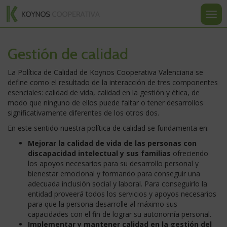
Koynos
Ir
Ir
Ir
al
a
a
Most
Cooperativa
contenido
la
la
u
Valenciana
navegación
portada
ocult
nave
Gestión de calidad
La Política de Calidad de Koynos Cooperativa Valenciana se
define como el resultado de la interacción de tres componentes
esenciales: calidad de vida, calidad en la gestión y ética, de
modo que ninguno de ellos puede faltar o tener desarrollos
significativamente diferentes de los otros dos.
En este sentido nuestra política de calidad se fundamenta en:
Mejorar la calidad de vida de las personas con
discapacidad intelectual y sus familias
ofreciendo
los apoyos necesarios para su desarrollo personal y
bienestar emocional y formando para conseguir una
adecuada inclusión social y laboral. Para conseguirlo la
entidad proveerá todos los servicios y apoyos necesarios
para que la persona desarrolle al máximo sus
capacidades con el fin de lograr su autonomía personal.
Implementar y mantener calidad en la gestión del