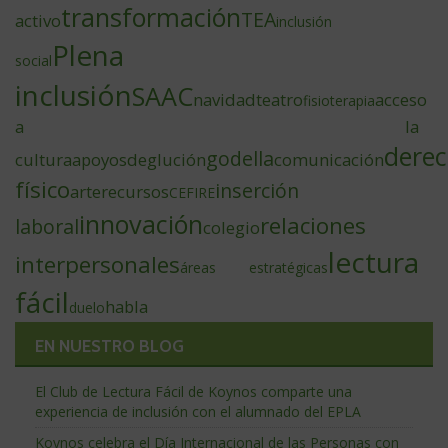
transformación
TEA
activo
inclusión
Plena
social
inclusión
SAAC
navidad
teatro
acceso
fisioterapia
a la
dere
godella
cultura
apoyos
deglución
comunicación
físico
inserción
arte
recursos
CEFIRE
innovación
relaciones
laboral
colegio
lectura
interpersonales
áreas estratégicas
fácil
habla
duelo
EN NUESTRO BLOG
El Club de Lectura Fácil de Koynos comparte una
experiencia de inclusión con el alumnado del EPLA
Koynos celebra el Día Internacional de las Personas con