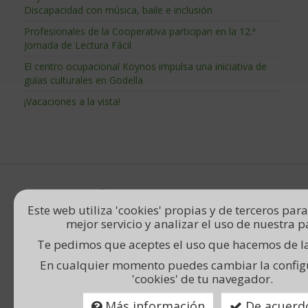
Discapacidad con música, baile e inclusión
Profesionales de la Cooperativa participan en la 12.ª
Jornada de Lectura Fácil
El centro ocupacional Koynos impulsa una iniciativa de
guías culturales en Godella
¡Vacaciones a la vista!
Este web utiliza 'cookies' propias y de terceros para
mejor servicio y analizar el uso de nuestra p
Centro Ocupacional y
Te pedimos que aceptes el uso que hacemos de las
Vivienda concertados por la
Conselleria de Servicis
En cualquier momento puedes cambiar la config
Socials, Igualtat i Vivenda.
'cookies' de tu navegador.
Centro de Educación
Más información
De acuerd
Especial concertado por la