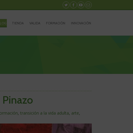
Síguenos
Síguenos
Síguenos
Contacto
en
en
en
Twitter
Facebook
Youtube
LOG
TIENDA
VALIDA
FORMACIÓN
INNOVACIÓN
 Pinazo
formación
,
transición a la vida adulta
,
arte
,