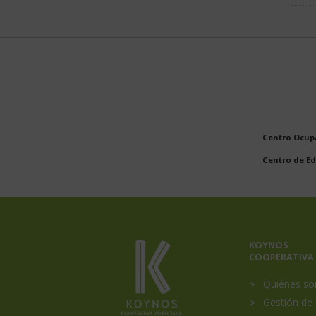
Centro Ocupa
Centro de Ed
Menú
KOYNOS
Portada
COOPERATIVA
princip
Quiénes s
Gestión de 