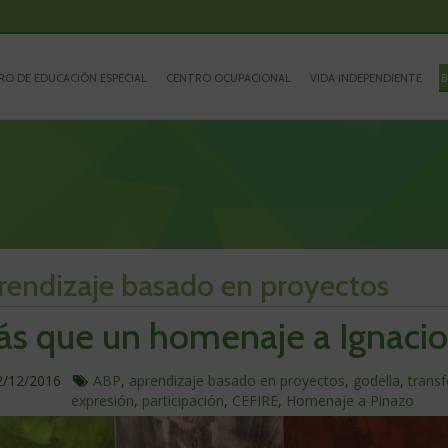
RO DE EDUCACIÓN ESPECIAL
CENTRO OCUPACIONAL
VIDA INDEPENDIENTE
B
rendizaje basado en proyectos
s que un homenaje a Ignacio
ublicado
En
2/12/2016
ABP
,
aprendizaje basado en proyectos
,
godella
,
trans
este
expresión
,
participación
,
CEFIRE
,
Homenaje a Pinazo
a
artículo
hablamos