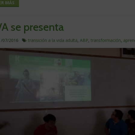
ER MÁS
A se presenta
ublicado
En
1/07/2016
transición a la vida adulta
,
ABP
,
transformación
,
apren
este
a
artículo
hablamos
de: