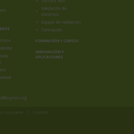
Lectura fácil
Validación de
ano
entornos
Equipo de validación
IENTE
Formación
etivos
FORMACIÓN Y CURSOS
diente
INNOVACIÓN Y
elada
APLICACIONES
o
ano
alidad
s@koynos.org
o corporativo
Contacto