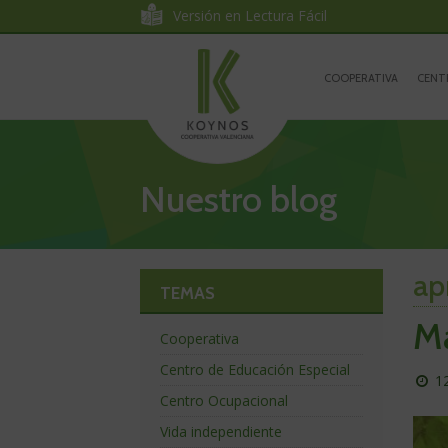
Koynos
Ir
Ir
Versión en Lectura Fácil
al
a
Cooperativa
contenido
la
Ir
navegación
a
COOPERATIVA
CENT
Valenciana
la
portada
Nuestro blog
ap
TEMAS
Má
Cooperativa
Centro de Educación Especial
P
1
el
Centro Ocupacional
dí
Vida independiente