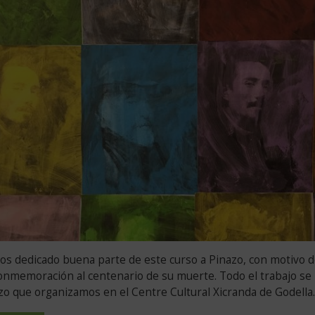
de:
s dedicado buena parte de este curso a Pinazo, con motivo d
onmemoración al centenario de su muerte. Todo el trabajo se
zo que organizamos en el Centre Cultural Xicranda de Godella