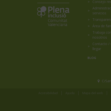
Consejo re
Koynos
Plena
Inclusión
Administrac
Coopertiva
Comunidad
servicios
Valenciana
Valenciana
es
Transparen
miembro
Área de fam
de
Trabaja co
nosotros
Contacto /
llegar
BLOG
C/San
Accesibilidad
Ayuda
Mapa del web