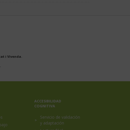
at i Vivenda.
.
ACCESIBILIDAD
COGNITIVA
os
Servicio de validación
y adaptación
bajo