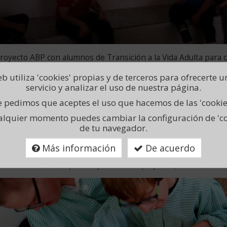
royecto ABP con alumnos de Transición a la Vida Adulta para c
rar su autoestima, ser capaces de presentarse en público y m
b utiliza 'cookies' propias y de terceros para ofrecerte 
ta.
servicio y analizar el uso de nuestra página.
 pedimos que aceptes el uso que hacemos de las 'cookie
ER MÁS
alquier momento puedes cambiar la configuración de 'co
de tu navegador.
rendizaje Basado en Proyect
Más información
De acuerdo
ublicado
En
0/05/2016
ABP
,
aprendizaje basado en proyectos
,
CEFIRE
,
teatro
este
a
artículo
hablamos
de: