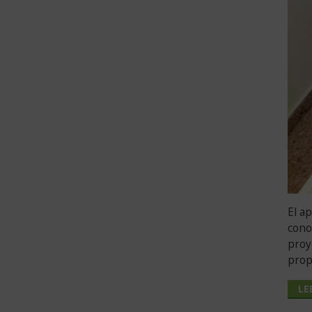
El a
cono
proy
prop
LE