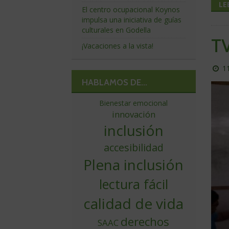
LE
El centro ocupacional Koynos
impulsa una iniciativa de guías
culturales en Godella
TV
¡Vacaciones a la vista!
P
1
el
HABLAMOS DE...
dí
Bienestar emocional
innovación
inclusión
accesibilidad
Plena inclusión
lectura fácil
calidad de vida
derechos
SAAC