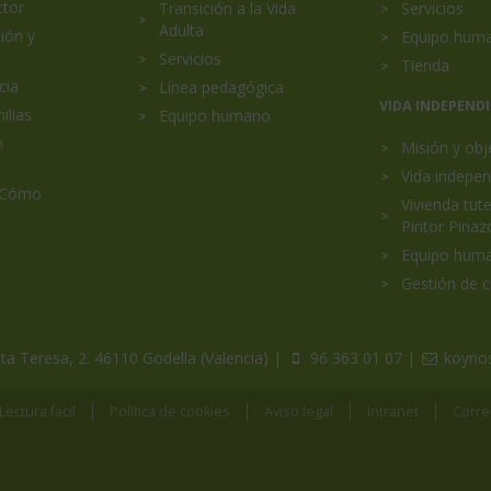
ctor
Transición a la Vida
Servicios
Adulta
ión y
Equipo hum
Servicios
Tienda
cia
Línea pedagógica
VIDA INDEPEND
ilias
Equipo humano
n
Misión y obj
Vida indepen
 Cómo
Vivienda tut
Pintor Pinaz
Equipo hum
Gestión de c
ta Teresa, 2. 46110 Godella (Valencia)
|
96 363 01 07
|
koyno
Lectura fácil
Política de cookies
Aviso legal
Intranet
Corre