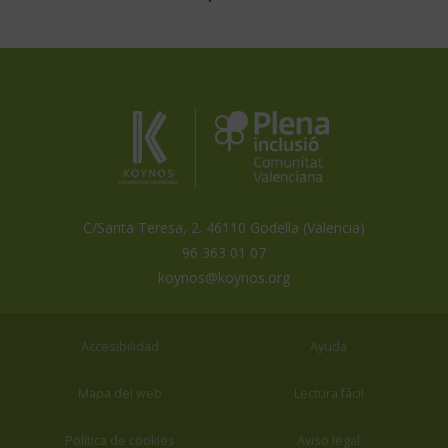
Koynos
Plena
Inclusión
Coopertiva
Comunidad
Valenciana
Valenciana
es
miembro
de
C/Santa Teresa, 2. 46110 Godella (Valencia)
96 363 01 07
koynos@koynos.org
Accesibilidad
Ayuda
Mapa del web
Lectura fácil
Política de cookies
Aviso legal