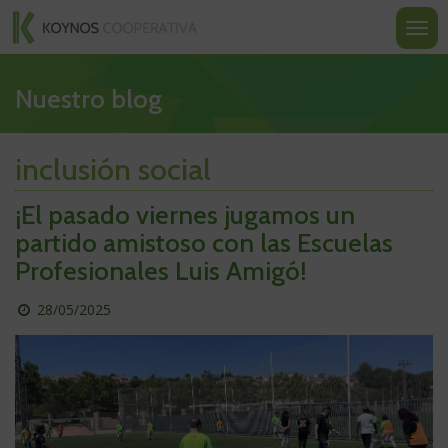
Koynos
Ir
Ir
Ir
al
a
a
Most
Cooperativa
contenido
la
la
u
Valenciana
navegación
portada
ocult
nave
Nuestro blog
inclusión social
¡El pasado viernes jugamos un
partido amistoso con las Escuelas
Profesionales Luis Amigó!
Publicado
28/05/2025
el
día