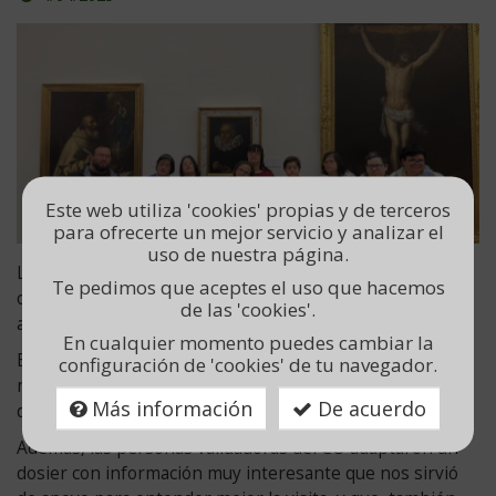
el
día
Este web utiliza 'cookies' propias y de terceros
para ofrecerte un mejor servicio y analizar el
uso de nuestra página.
Las personas usuarias del Club de lectura conocemos el
Te pedimos que aceptes el uso que hacemos
origen de los libros a través de cuadros de diferentes
de las 'cookies'.
artistas.
En cualquier momento puedes cambiar la
El papiro, los pergaminos, la encuadernación... fueron
configuración de 'cookies' de tu navegador.
muchas de las cosas que conocimos por medio de obras
Más información
De acuerdo
de arte.
Además, las personas validadoras del CO adaptaron un
dosier con información muy interesante que nos sirvió