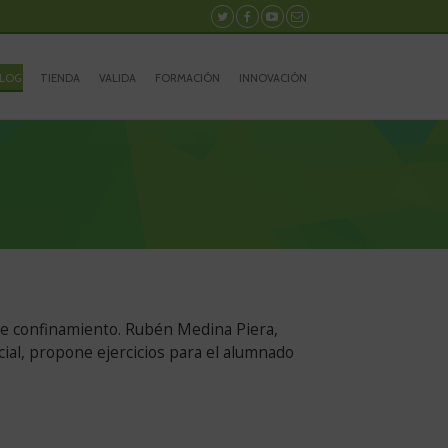
Síguenos
Síguenos
Síguenos
Contacto
en
en
en
Twitter
Facebook
Youtube
LOG
TIENDA
VALIDA
FORMACIÓN
INNOVACIÓN
de confinamiento. Rubén Medina Piera,
ial, propone ejercicios para el alumnado