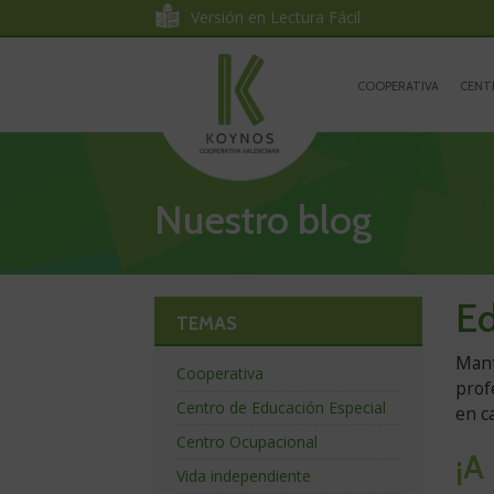
Koynos
Ir
Ir
Versión en Lectura Fácil
al
a
Cooperativa
contenido
la
Ir
navegación
a
COOPERATIVA
CENT
Valenciana
la
portada
Nuestro blog
Ed
TEMAS
Ve
Mant
Cooperativa
prof
co
Centro de Educación Especial
en c
Centro Ocupacional
¡A
Vida independiente