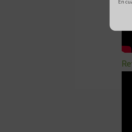
En cu
Re