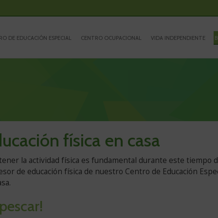
RO DE EDUCACIÓN ESPECIAL
CENTRO OCUPACIONAL
VIDA INDEPENDIENTE
B
ucación física en casa
rsión
ener la actividad física es fundamental durante este tiempo 
esor de educación física de nuestro Centro de Educación Espec
mpleta
asa.
 pescar!