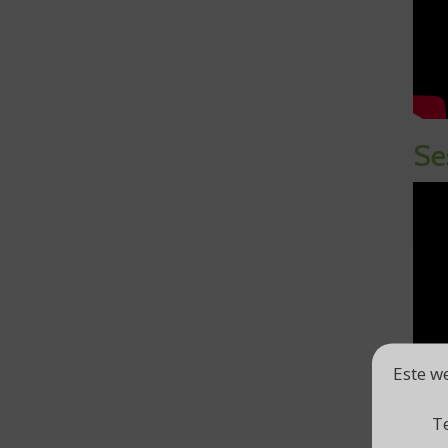
Se
Este we
Te