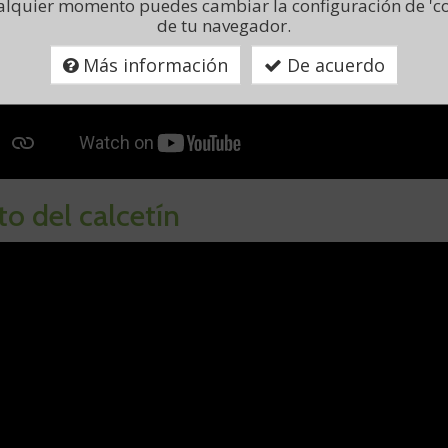
alquier momento puedes cambiar la configuración de 'co
de tu navegador.
Más información
De acuerdo
to del calcetín