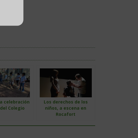
a celebración
Los derechos de los
 del Colegio
niños, a escena en
Rocafort