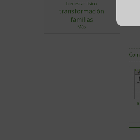
lo la
bienestar físico
transformación
familias
Más
Comp
Quiz
te
inte
E