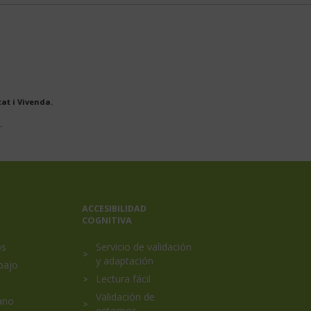
at i Vivenda.
.
ACCESIBILIDAD
COGNITIVA
os
Servicio de validación
y adaptación
bajo
Lectura fácil
Validación de
ano
entornos