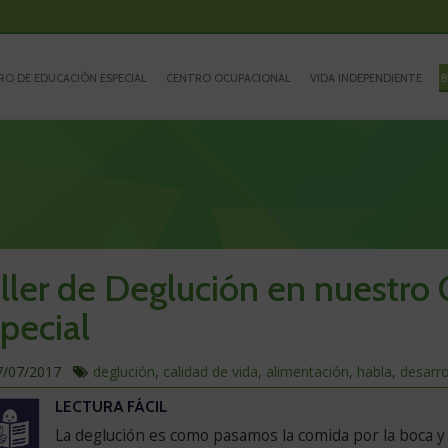
RO DE EDUCACIÓN ESPECIAL
CENTRO OCUPACIONAL
VIDA INDEPENDIENTE
B
ller de Deglución en nuestro
pecial
ublicado
En
7/07/2017
deglución
,
calidad de vida
,
alimentación
,
habla
,
desarro
este
VERSIÓN
LECTURA FÁCIL
a
artículo
EN
hablamos
Saltar
La deglución es como pasamos la comida por la boca y