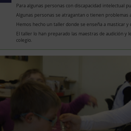
de:
versión
Para algunas personas con discapacidad intelectual pu
en
Algunas personas se atragantan o tienen problemas a
lectura
fácil
Hemos hecho un taller donde se enseña a masticar y 
El taller lo han preparado las maestras de audición y 
colegio.
rsión
mpleta