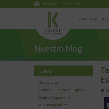
Koynos
Ir
Ir
Versión en Lectura Fácil
al
a
Cooperativa
contenido
la
Ir
navegación
a
COOPERATIVA
CENT
Valenciana
la
portada
Nuestro blog
Ta
TEMAS
Es
Cooperativa
Centro de Educación Especial
P
2
el
Centro Ocupacional
dí
Vida independiente