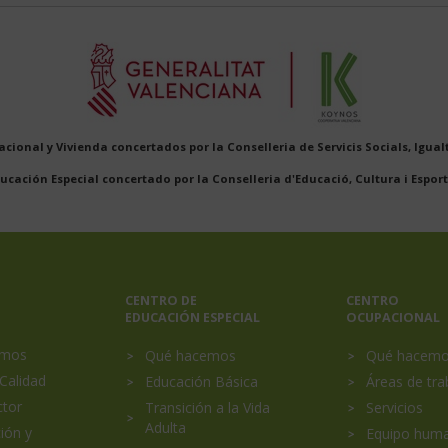
cional y Vivienda concertados por la Conselleria de Servicis Socials, Igualt
ucación Especial concertado por la Conselleria d'Educació, Cultura i Esport
CENTRO DE
CENTRO
EDUCACIÓN ESPECIAL
OCUPACIONAL
al
omos
Qué hacemos
Qué hacem
Calidad
Educación Básica
Áreas de tra
ctor
Transición a la Vida
Servicios
Adulta
ión y
Equipo hum