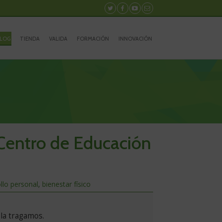
Síguenos
Síguenos
Síguenos
Contacto
en
en
en
Twitter
Facebook
Youtube
LOG
TIENDA
VALIDA
FORMACIÓN
INNOVACIÓN
 Centro de Educación
llo personal
,
bienestar físico
 la tragamos.