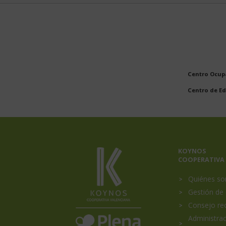
Centro Ocupa
Centro de Ed
Menú
KOYNOS
Portada
COOPERATIVA
princip
Quiénes s
Gestión de 
Consejo re
Koynos
Plena
Inclusión
Administrac
Coopertiva
Comunidad