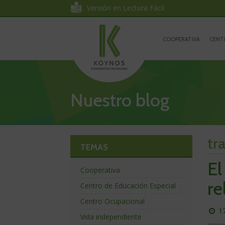
Koynos
Ir
Ir
Versión en Lectura Fácil
al
a
Cooperativa
contenido
la
Ir
navegación
a
COOPERATIVA
CENT
Valenciana
la
portada
Nuestro blog
tr
TEMAS
El
Cooperativa
re
Centro de Educación Especial
Centro Ocupacional
P
1
Vida independiente
el