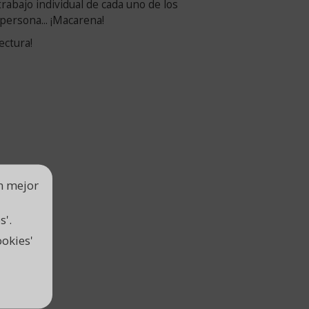
rabajo individual de cada uno de los
persona... ¡Macarena!
ectura!
un mejor
s'.
okies'