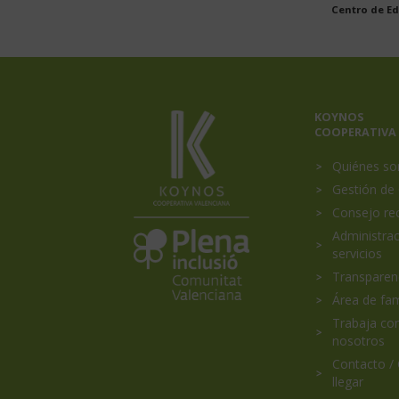
Centro de Ed
Menú
KOYNOS
Portada
COOPERATIVA
princip
Quiénes s
Gestión de 
Consejo re
Koynos
Plena
Inclusión
Administrac
Coopertiva
Comunidad
servicios
Valenciana
Valenciana
es
Transparen
miembro
Área de fam
de
Trabaja co
nosotros
Contacto /
llegar