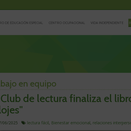
RO DE EDUCACIÓN ESPECIAL
CENTRO OCUPACIONAL
VIDA INDEPENDIENTE
B
abajo en equipo
 Club de lectura finaliza el lib
lojes"
ublicado
En
7/06/2025
lectura fácil
,
Bienestar emocional
,
relaciones interper
este