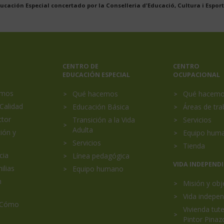
ucación Especial concertado por la Conselleria d'Educació, Cultura i Esport
CENTRO DE
CENTRO
EDUCACIÓN ESPECIAL
OCUPACIONAL
al
omos
Qué hacemos
Qué hacem
Calidad
Educación Básica
Áreas de tra
ctor
Transición a la Vida
Servicios
Adulta
ión y
Equipo hum
Servicios
Tienda
cia
Línea pedagógica
VIDA INDEPEND
ilias
Equipo humano
n
Misión y obj
Vida indepen
 Cómo
Vivienda tut
Pintor Pinaz