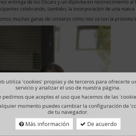
mos entrega de los Oscars y un diploma en reconocimiento al t
icipantes celebrando, también, la incorporación de una nueva 
emos muchas ganas de contaros cómo nos va con la próxima l
b utiliza 'cookies' propias y de terceros para ofrecerte 
servicio y analizar el uso de nuestra página.
 pedimos que aceptes el uso que hacemos de las 'cookie
alquier momento puedes cambiar la configuración de 'co
de tu navegador.
Más información
De acuerdo