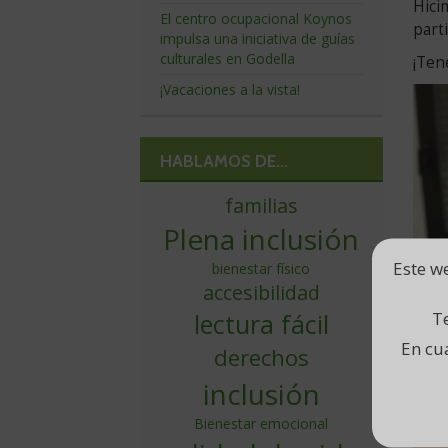
Hici
El centro ocupacional Koynos
part
impulsa una iniciativa de guías
culturales en Godella
¡Ten
¡Vacaciones a la vista!
HABLAMOS DE...
familias
Plena inclusión
Este we
bienestar físico
accesibilidad
Te
lectura fácil
En cu
derechos
inclusión
Bienestar emocional