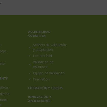
.
ACCESIBILIDAD
COGNITIVA
os
Servicio de validación
y adaptación
bajo
Lectura fácil
Validación de
ano
entornos
Equipo de validación
IENTE
Formación
etivos
FORMACIÓN Y CURSOS
diente
INNOVACIÓN Y
elada
APLICACIONES
o