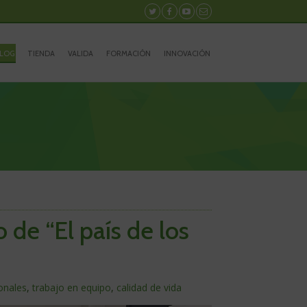
Síguenos
Síguenos
Síguenos
Contacto
en
en
en
Twitter
Facebook
Youtube
LOG
TIENDA
VALIDA
FORMACIÓN
INNOVACIÓN
ro de “El país de los
sonales
,
trabajo en equipo
,
calidad de vida