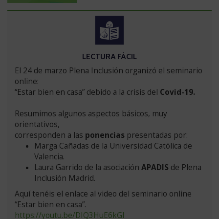
VERSIÓN
LECTURA FÁCIL
EN
Saltar
El 24 de marzo Plena Inclusión organizó el seminario
versión
online:
en
“Estar bien en casa” debido a la crisis del
Covid-19.
lectura
fácil
Resumimos algunos aspectos básicos, muy
orientativos,
corresponden a las
ponencias
presentadas por:
Marga Cañadas de la Universidad Católica de
Valencia.
Laura Garrido de la asociación
APADIS
de Plena
Inclusión Madrid.
Aquí tenéis el enlace al video del seminario online
“Estar bien en casa”.
https://youtu.be/DIQ3HuE6kGI