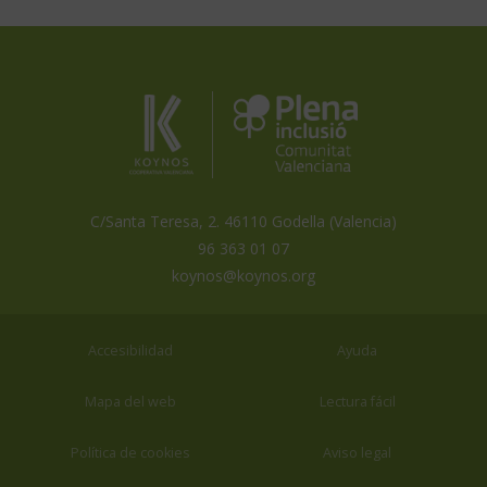
Koynos
Plena
Inclusión
Coopertiva
Comunidad
Valenciana
Valenciana
es
miembro
de
C/Santa Teresa, 2. 46110 Godella (Valencia)
96 363 01 07
koynos@koynos.org
Accesibilidad
Ayuda
Mapa del web
Lectura fácil
Política de cookies
Aviso legal