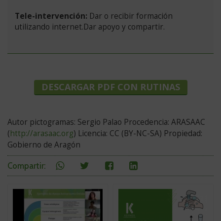
Tele-intervención:
Dar o recibir formación
utilizando internet.Dar apoyo y compartir.
Versión
completa
DESCARGAR PDF CON RUTINAS
Autor pictogramas: Sergio Palao Procedencia: ARASAAC
(
http://arasaac.org
) Licencia: CC (BY-NC-SA) Propiedad:
Gobierno de Aragón
en
Compartir
Compartir
Compartir
Compartir
Compartir
:
redes
en
en
en
en
sociales
WhatsApp
Twitter
Facebook
Linkedin
Quizás
te
interese