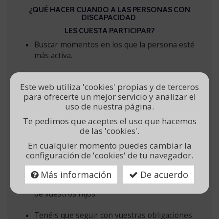
¿QUÉ HACER CUANDO A LAS PERSONAS CON
DISCAPACIDAD
LES CUESTA PARTICIPAR?
Buscar momentos en los que la persona esté
más activa.
Sentarnos a hablar en el inicio del día.
Este web utiliza 'cookies' propias y de terceros
para ofrecerte un mejor servicio y analizar el
Animarles a participar contigo.
uso de nuestra página.
Enlazar siempre con algo que a él o a ella le
Te pedimos que aceptes el uso que hacemos
de las 'cookies'.
guste.
En cualquier momento puedes cambiar la
configuración de 'cookies' de tu navegador.
¿CÓMO PODEMOS TRABAJAR LAS RUTINAS EN
CASA?
Más información
De acuerdo
Los padres no podéis convertiros en maestros
de vuestros hijos.
Tenéis que seguir con vuestras obligaciones