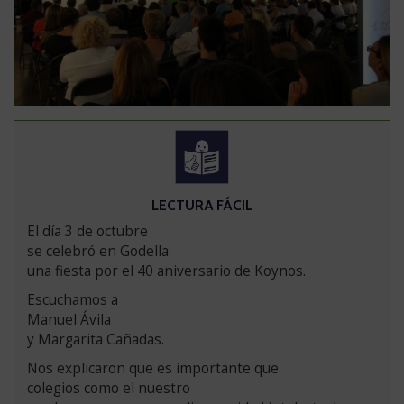
VERSIÓN
LECTURA FÁCIL
EN
Saltar
El día 3 de octubre
versión
se celebró en Godella
en
una fiesta por el 40 aniversario de Koynos.
lectura
Escuchamos a
fácil
Manuel Ávila
y Margarita Cañadas.
Nos explicaron que es importante que
colegios como el nuestro