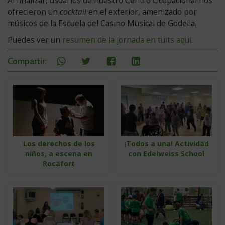
Al finalizar, usuarios de nuestro Centro Ocupacional nos
ofrecieron un
cocktail
en el exterior, amenizado por
músicos de la Escuela del Casino Musical de Godella.
Puedes ver un
resumen de la jornada en tuits aquí
.
en
Compartir
Compartir
Compartir
Compartir
Compartir
:
redes
en
en
en
en
sociales
WhatsApp
Twitter
Facebook
Linkedin
Quizás
te
interese
Los derechos de los
¡Todos a una! Actividad
niños, a escena en
con Edelweiss School
Rocafort