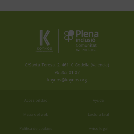
Koynos
Plena
Inclusión
Coopertiva
Comunidad
Valenciana
Valenciana
es
miembro
de
C/Santa Teresa, 2. 46110 Godella (Valencia)
96 363 01 07
koynos@koynos.org
Accesibilidad
Ayuda
Mapa del web
Lectura fácil
Política de cookies
Aviso legal