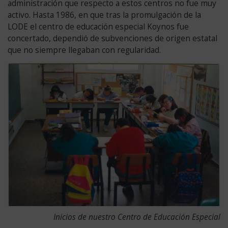
administración que respecto a estos centros no fue muy
Especial.
activo. Hasta 1986, en que tras la promulgación de la
1978
LODE el centro de educación especial Koynos fue
Plan
concertado, dependió de subvenciones de origen estatal
Nacional
que no siempre llegaban con regularidad.
para
la
Educación
Especial.
Constitución
Española.
1990
Declaración
Mundial
sobre
la
Educación
para
Todos.
Inicios de nuestro Centro de Educación Especial
1992