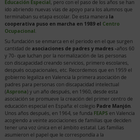
en
Educación Especial
, pero con el paso de los años se han
Valencia
ido abriendo nuevas vías de apoyo para los alumnos que
FEAPS.
terminaban su etapa escolar. De esta manera
la
1970
cooperativa puso en marcha en 1989 el
Centro
Ley
Ocupacional
.
de
Su fundación se enmarca en el periodo en el que surgen
Educación.
cantidad de
asociaciones de padres y madres -
años 60
1977
y 70- que luchan por la normalización de las personas
KOYNOS
con discapacidad creando servicios, primero escolares,
1975
después ocupacionales, etc. Recordemos que en 1959 el
P.
gobierno legaliza en Valencia la primera asociación de
FCO.
padres para personas con discapacidad intelectual
ESTEVE
(
Asprona
) y un año después, en 1960, desde esta
1974
asociación se promueve la creación del primer centro de
APROSDECO
educación especial en España: el colegio
Padre Manjón
.
1975
Unos años después, en 1964, se funda
FEAPS
en Valencia
Instituto
acogiendo a veinte asociaciones de familias que deciden
Nacional
tener una voz única en el ámbito estatal. Las familias
de
asumieron el papel que le correspondía a la
Educación