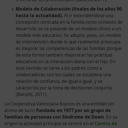
FEVADIS
Modelo de Colaboración (finales de los años 90
1982
hasta la actualidad).
Al ir extendiéndose una
Ley
concepción centrada en la familia como contexto de
de
desarrollo se va pasando de un modelo clínico a un
Integración
modelo más educativo. Se adopta, pues, un modelo
Social
de intervención donde lo que realmente preocupa
de
es mejorar las competencias de las familias porque
los
de esta forma también mejoraran las prácticas
Minusválidos
educativas en la interacción diaria con el hijo. En
(LISMI).
este sentido se tiene a los padres como a
1980
colaboradores con los cuales se establece una
S.FCO.
relación de confianza, de igual a igual, y se
BORJA
caracteriza por la toma de decisiones conjunta
BONAGENT
(Balcells, 2011).
1969
APADIS
La Cooperativa Valenciana Koynos es una entidad sin
1964
ánimo de lucro
fundada en 1977 por un grupo de
Se
familias de personas con Síndrome de Down
. En su
funda
origen la actividad principal se centró en el
Centro de