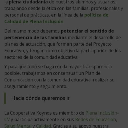
la
plena ciudadanía
de nuestros alumnos y usuarios,
de
trabajando desde la ética con las familias, profesionales y
Derechos
personal de prácticas, en la línea de la
política de
de
Calidad de Plena Inclusión
.
las
Personas
Del mismo modo debemos
potenciar el sentido de
con
pertenencia de las familias
mediante el desarrollo de
Discapacidad.
planes de actuación, que formen parte del Proyecto
2002
Educativo, y tengan como objetivo la participación de los
Asociación
sectores de la comunidad educativa.
Americana
Y para que todo se haga con la mayor transparencia
Retraso
posible, trabajamos en consensuar un Plan de
Mental.
Comunicación con la comunidad educativa, realizar su
Revisión
aseguramiento y seguimiento.
Definición
de
Hacia dónde queremos ir
retraso
mental.
La Cooperativa Koynos es miembro de
Plena Inclusión-
2006
CV
y participa activamente en sus
Redes de Educación
,
Ley
Salud Mental
y
Calidad
. Gracias a su apoyo nuestra