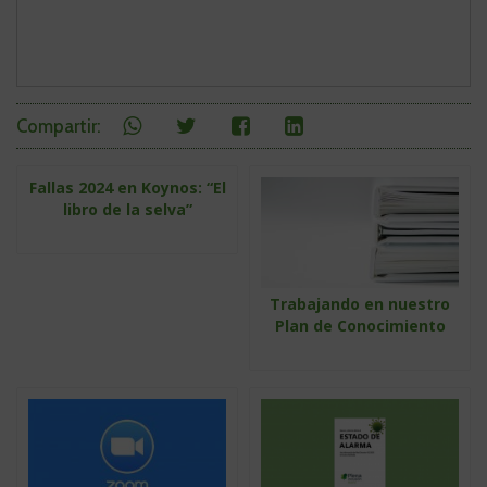
en
Compartir
Compartir
Compartir
Compartir
Compartir
:
redes
en
en
en
en
sociales
WhatsApp
Twitter
Facebook
Linkedin
Fallas 2024 en Koynos: “El
Quizás
libro de la selva”
te
interese
Trabajando en nuestro
Plan de Conocimiento