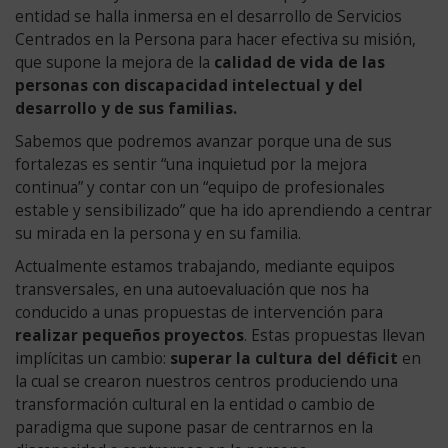
Orgánica
entidad se halla inmersa en el desarrollo de Servicios
de
Centrados en la Persona para hacer efectiva su misión,
Educación
que supone la mejora de la
calidad de vida de las
(LOE).
personas con discapacidad intelectual y del
2008
desarrollo y de sus familias.
España
Sabemos que podremos avanzar porque una de sus
ratifica
fortalezas es sentir “una inquietud por la mejora
la
continua” y contar con un “equipo de profesionales
Convención
estable y sensibilizado” que ha ido aprendiendo a centrar
de
su mirada en la persona y en su familia.
Derechos
de
Actualmente estamos trabajando, mediante equipos
las
transversales, en una autoevaluación que nos ha
Personas
conducido a unas propuestas de intervención para
con
realizar pequeños proyectos
. Estas propuestas llevan
Discapacidad.
implícitas un cambio:
superar la cultura del déficit
en
2008
la cual se crearon nuestros centros produciendo una
ASPAU
transformación cultural en la entidad o cambio de
2000
paradigma que supone pasar de centrarnos en la
ADISTO