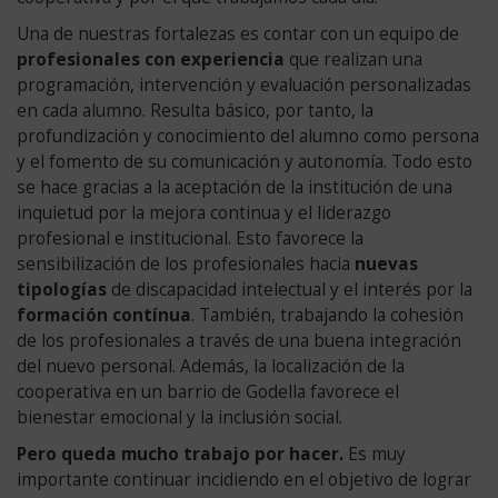
de
Representantes
Una de nuestras fortalezas es contar con un equipo de
de
profesionales con experiencia
que realizan una
Personas
programación, intervención y evaluación personalizadas
con
en cada alumno. Resulta básico, por tanto, la
Discapacidad
profundización y conocimiento del alumno como persona
(CERMI).
y el fomento de su comunicación y autonomía. Todo esto
1990
se hace gracias a la aceptación de la institución de una
Ley
inquietud por la mejora continua y el liderazgo
Orgánica
profesional e institucional. Esto favorece la
de
sensibilización de los profesionales hacia
nuevas
Ordenación
tipologías
de discapacidad intelectual y el interés por la
General
formación contínua
. También, trabajando la cohesión
del
de los profesionales a través de una buena integración
Sistema
del nuevo personal. Además, la localización de la
Educativo
cooperativa en un barrio de Godella favorece el
(LOGSE).
bienestar emocional y la inclusión social.
2006
Pero queda mucho trabajo por hacer.
Es muy
ONU.
importante continuar incidiendo en el objetivo de lograr
Convención