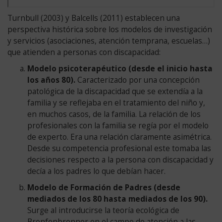
Transcripción:
Turnbull (2003) y Balcells (2011) establecen una
1959
perspectiva histórica sobre los modelos de investigación
Informe
y servicios (asociaciones, atención temprana, escuelas…)
del
que atienden a personas con discapacidad:
Director
Modelo psicoterapéutico (desde el inicio hasta
del
los años 80).
Caracterizado por una concepción
Servicio
patológica de la discapacidad que se extendía a la
Danés
familia y se reflejaba en el tratamiento del niño y,
para
en muchos casos, de la familia. La relación de los
la
profesionales con la familia se regía por el modelo
deficiencia
de experto. Era una relación claramente asimétrica.
Mental.
Desde su competencia profesional este tomaba las
1960
decisiones respecto a la persona con discapacidad y
Instituto
decía a los padres lo que debían hacer.
Nacional
Modelo de Formación de Padres (desde
de
mediados de los 80 hasta mediados de los 90).
Pedagogía
Surge al introducirse la teoría ecológica de
Terapéutica.
Bronfenbrenner en el campo de atención a las