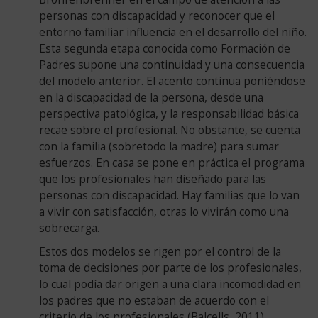
Valencia
personas con discapacidad y reconocer que el
Colegio
entorno familiar influencia en el desarrollo del niño.
Padre
Esta segunda etapa conocida como Formación de
Manjón.
Padres supone una continuidad y una consecuencia
1989
del modelo anterior. El acento continua poniéndose
ASINDOWNASPRONA
en la discapacidad de la persona, desde una
AFANIAS
perspectiva patológica, y la responsabilidad básica
1965
recae sobre el profesional. No obstante, se cuenta
ASMISAF
con la familia (sobretodo la madre) para sumar
1978
esfuerzos. En casa se pone en práctica el programa
Informe
que los profesionales han diseñado para las
Warnock.
personas con discapacidad. Hay familias que lo van
1970
a vivir con satisfacción, otras lo vivirán como una
APSA
sobrecarga.
ASPRO-
DIS
Estos dos modelos se rigen por el control de la
PROSUB
toma de decisiones por parte de los profesionales,
1972
lo cual podía dar origen a una clara incomodidad en
AVAPACE
los padres que no estaban de acuerdo con el
1979
criterio de los profesionales (Balcells, 2011).