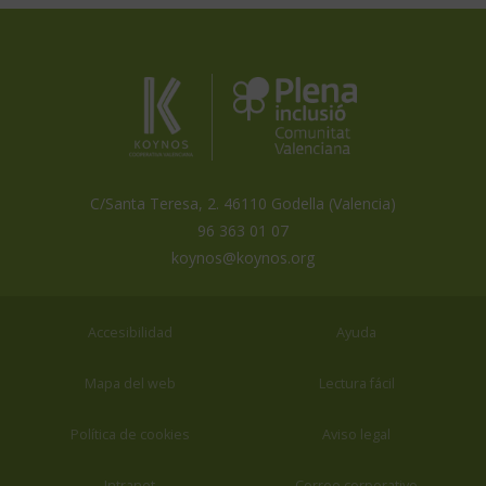
Koynos
Plena
Inclusión
Coopertiva
Comunidad
Valenciana
Valenciana
es
miembro
de
C/Santa Teresa, 2. 46110 Godella (Valencia)
96 363 01 07
koynos@koynos.org
Accesibilidad
Ayuda
Mapa del web
Lectura fácil
Política de cookies
Aviso legal
Intranet
Correo corporativo