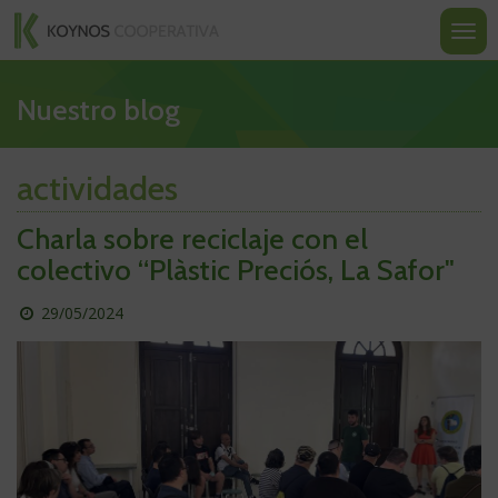
Koynos
Ir
Ir
Ir
al
a
a
Most
Cooperativa
contenido
la
la
u
Valenciana
navegación
portada
ocult
nave
Nuestro blog
actividades
Charla sobre reciclaje con el
colectivo “Plàstic Preciós, La Safor"
Publicado
29/05/2024
el
día