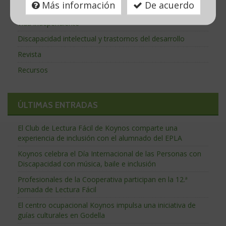
Más información
De acuerdo
Centro Ocupacional
Vida independiente
Discapacidad intelectual y trastornos del desarrollo
Revista
Recursos
ÚLTIMAS ENTRADAS
El Club de Lectura Fácil de Koynos comparte una
experiencia de inclusión con el alumnado del EPLA
Koynos celebra el Día Internacional de las Personas con
Discapacidad con música, baile e inclusión
Profesionales de la Cooperativa participan en la 12.ª
Jornada de Lectura Fácil
El centro ocupacional Koynos impulsa una iniciativa de
guías culturales en Godella