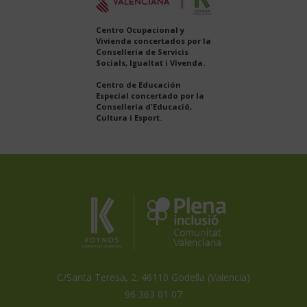
Centro Ocupacional y
Vivienda concertados por la
Conselleria de Servicis
Socials, Igualtat i Vivenda.
Centro de Educación
Especial concertado por la
Conselleria d'Educació,
Cultura i Esport.
Koynos
Plena
Inclusión
Coopertiva
Comunidad
Valenciana
Valenciana
es
miembro
de
C/Santa Teresa, 2. 46110 Godella (Valencia)
96 363 01 07