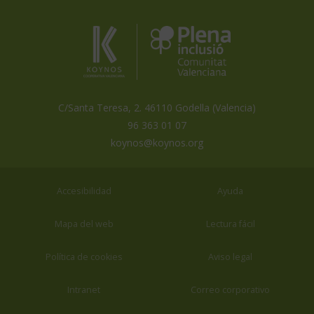
Koynos
Plena
Inclusión
Coopertiva
Comunidad
Valenciana
Valenciana
es
miembro
de
C/Santa Teresa, 2. 46110 Godella (Valencia)
96 363 01 07
koynos@koynos.org
Accesibilidad
Ayuda
Mapa del web
Lectura fácil
Política de cookies
Aviso legal
Intranet
Correo corporativo