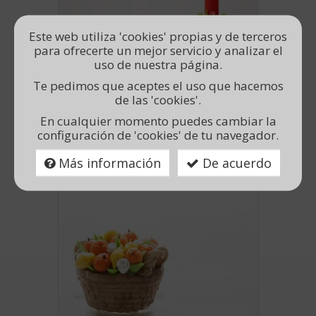
Este web utiliza 'cookies' propias y de terceros
para ofrecerte un mejor servicio y analizar el
uso de nuestra página.
Te pedimos que aceptes el uso que hacemos
de las 'cookies'.
PORTAVELAS PEQUEÑO
En cualquier momento puedes cambiar la
Portavelas pequeño de porcelana rusa.
Vela incluida.
configuración de 'cookies' de tu navegador.
Consultar precio
Más información
De acuerdo