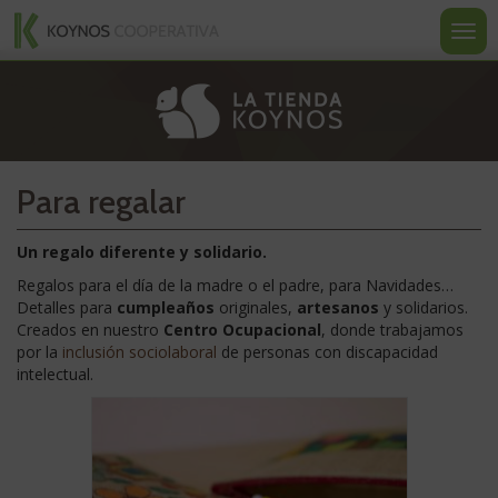
Koynos
Ir
Ir
Ir
al
a
a
Most
Cooperativa
contenido
la
la
u
Valenciana
navegación
portada
ocult
La
nave
tienda
Para regalar
Un regalo diferente y solidario.
Regalos para el día de la madre o el padre, para Navidades…
Detalles para
cumpleaños
originales,
artesanos
y solidarios.
Creados en nuestro
Centro Ocupacional
, donde trabajamos
por la
inclusión sociolaboral
de personas con discapacidad
intelectual.