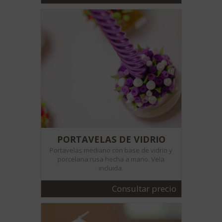
PORTAVELAS DE VIDRIO
Portavelas mediano con base de vidrio y
porcelana rusa hecha a mano. Vela
incluida.
Consultar precio