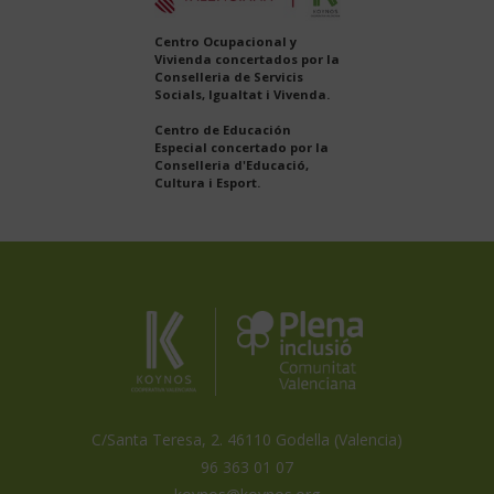
Centro Ocupacional y
Vivienda concertados por la
Conselleria de Servicis
Socials, Igualtat i Vivenda.
Centro de Educación
Especial concertado por la
Conselleria d'Educació,
Cultura i Esport.
Koynos
Plena
Inclusión
Coopertiva
Comunidad
Valenciana
Valenciana
es
miembro
de
C/Santa Teresa, 2. 46110 Godella (Valencia)
96 363 01 07