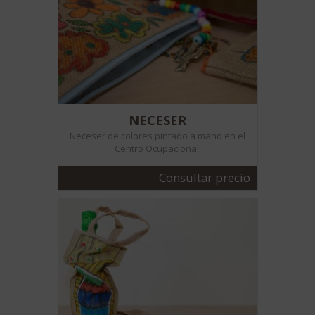
NECESER
Neceser de colores pintado a mano en el
Centro Ocupacional.
Consultar precio