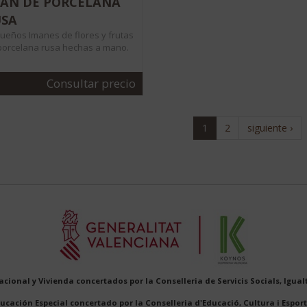
ÁN DE PORCELANA
USA
ueños Imanes de flores y frutas
porcelana rusa hechas a mano.
Consultar precio
1
2
siguiente ›
cional y Vivienda concertados por la Conselleria de Servicis Socials, Igualt
ucación Especial concertado por la Conselleria d'Educació, Cultura i Esport