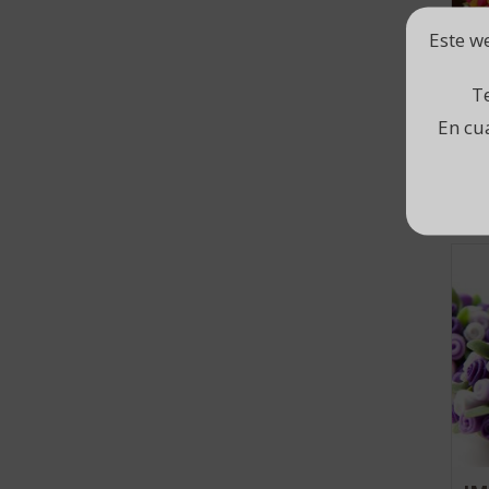
Este we
P
Te
Por
En cu
rus
incl