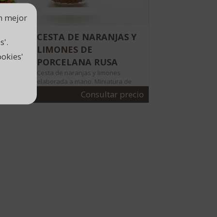
un mejor
ÑO
CESTA DE NARANJAS Y
s'.
na
LIMONES DE
okies'
PORCELANA RUSA
Cesta de naranjas y limones
elaborada a mano. Miniatura de
porcela rusa. 3 tamaños: pequ
cio
Consultar precio