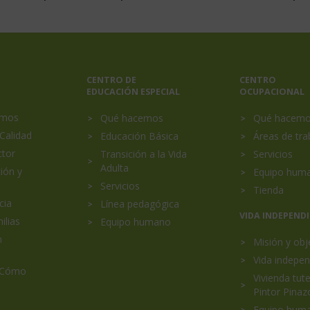
CENTRO DE
CENTRO
EDUCACIÓN ESPECIAL
OCUPACIONAL
al
omos
Qué hacemos
Qué hacem
Calidad
Educación Básica
Áreas de tra
ctor
Transición a la Vida
Servicios
Adulta
ión y
Equipo hum
Servicios
Tienda
cia
Línea pedagógica
VIDA INDEPEND
ilias
Equipo humano
n
Misión y obj
Vida indepen
 Cómo
Vivienda tut
Pintor Pinaz
Equipo hum