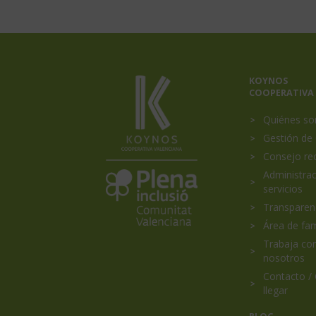
Menú
KOYNOS
Portada
COOPERATIVA
princip
Quiénes s
Gestión de 
Consejo re
Koynos
Plena
Inclusión
Administrac
Coopertiva
Comunidad
servicios
Valenciana
Valenciana
es
Transparen
miembro
Área de fam
de
Trabaja co
nosotros
Contacto /
llegar