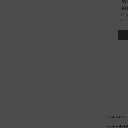
IM
R
Peq
de 
Centro Ocupa
Centro de Ed