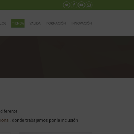
Síguenos
Síguenos
Síguenos
Contacto
en
en
en
Twitter
Facebook
Youtube
LOG
TIENDA
VALIDA
FORMACIÓN
INNOVACIÓN
diferente.
ional
, donde trabajamos por la inclusión