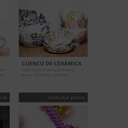
CUENCO DE CERÁMICA
mano
Cuenco de cerámica pintado a
nal
mano. Diferentes tamaños
cio
Consultar precio