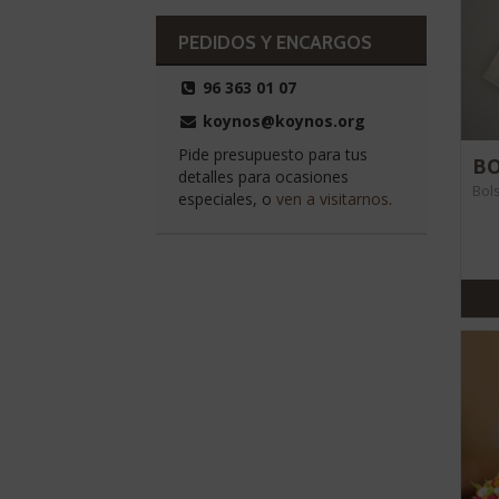
PEDIDOS Y ENCARGOS
96 363 01 07
koynos@koynos.org
Pide presupuesto para tus
BO
detalles para ocasiones
Bols
especiales, o
ven a visitarnos
.