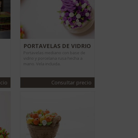
PORTAVELAS DE VIDRIO
Portavelas mediano con base de
vidrio y porcelana rusa hecha a
mano. Vela incluida.
cio
Consultar precio