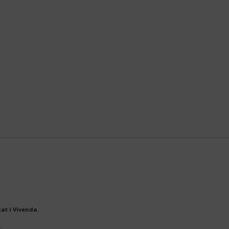
at i Vivenda.
.