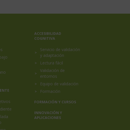
ACCESIBILIDAD
COGNITIVA
os
Servicio de validación
y adaptación
bajo
Lectura fácil
Validación de
ano
entornos
Equipo de validación
IENTE
Formación
etivos
FORMACIÓN Y CURSOS
diente
INNOVACIÓN Y
elada
APLICACIONES
o
ano