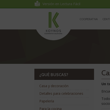
Koynos
Ir
Ir
Versión en Lectura Fácil
al
a
Cooperativa
contenido
la
Ir
navegación
a
COOPERATIVA
CENT
Valenciana
la
portada
La
tienda
Ca
¿QUÉ BUSCAS?
Un t
Casa y decoración
Encue
Detalles para celebraciones
Todo
Papelería
socio
Para la cocina