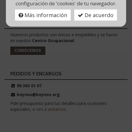
Para regalar
configuración de 'cookies' de tu navegador.
Más información
De acuerdo
SOMOS CREADORES
Nuestros productos son únicos e irrepetibles y se hacen
en nuestro
Centro Ocupacional
.
CONÓCENOS
PEDIDOS Y ENCARGOS
96 363 01 07
koynos@koynos.org
Pide presupuesto para tus detalles para ocasiones
especiales, o
ven a visitarnos
.