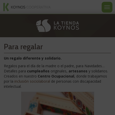
Koynos
Ir
Ir
Ir
al
a
a
Most
Cooperativa
contenido
la
la
u
Valenciana
navegación
portada
ocult
La
nave
tienda
Para regalar
Un regalo diferente y solidario.
Regalos para el día de la madre o el padre, para Navidades…
Detalles para
cumpleaños
originales,
artesanos
y solidarios.
Creados en nuestro
Centro Ocupacional
, donde trabajamos
por la
inclusión sociolaboral
de personas con discapacidad
intelectual.