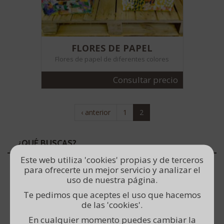
FLORES DE PAPEL
Flores de papel de diferentes colores
Consultar precio
‹ anterior
1
2
¿QUÉ BUSCAS?
Este web utiliza 'cookies' propias y de terceros
Casa y decoración
para ofrecerte un mejor servicio y analizar el
uso de nuestra página.
Detalles para celebraciones
Te pedimos que aceptes el uso que hacemos
Papelería
de las 'cookies'.
Para la cocina
En cualquier momento puedes cambiar la