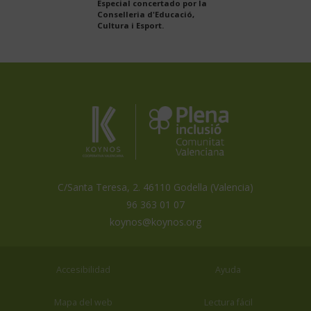
Especial concertado por la
Conselleria d'Educació,
Cultura i Esport.
Koynos
Plena
Inclusión
Coopertiva
Comunidad
Valenciana
Valenciana
es
miembro
de
C/Santa Teresa, 2. 46110 Godella (Valencia)
96 363 01 07
koynos@koynos.org
Accesibilidad
Ayuda
Mapa del web
Lectura fácil