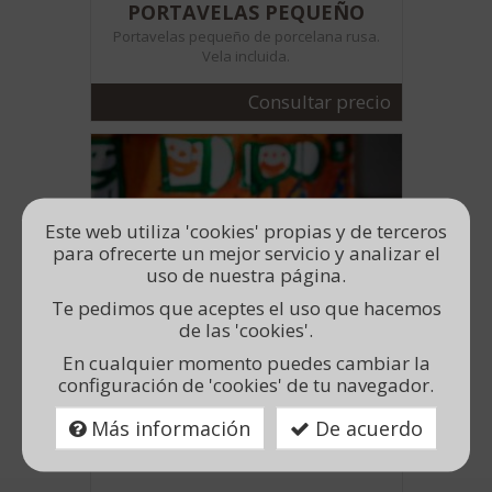
PORTAVELAS PEQUEÑO
Portavelas pequeño de porcelana rusa.
Vela incluida.
Consultar precio
Este web utiliza 'cookies' propias y de terceros
para ofrecerte un mejor servicio y analizar el
uso de nuestra página.
Te pedimos que aceptes el uso que hacemos
de las 'cookies'.
En cualquier momento puedes cambiar la
configuración de 'cookies' de tu navegador.
SERVILLETERO DE MADERA
Más información
De acuerdo
Servilletero de madera reciclada pintado a
mano